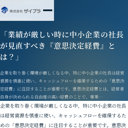
Home
/
Blog
/
記事詳細
2024年10月25日
「業績が厳しい時に中小企業の社長
が見直すべき『意思決定経費』と
は？」
企業を取り巻く環境が厳しくなる中、特に中小企業の社長は経営
資源を慎重に使い、キャッシュフローを確保するための「意思決
定経費」に注目することが重要です。意思決定経費とは、経営者
自身が決められる自由度の高い経費のことで、事業…
企業を取り巻く環境が厳しくなる中、特に中小企業の社長
は経営資源を慎重に使い、キャッシュフローを確保するた
めの「意思決定経費」に注目することが重要です。意思決