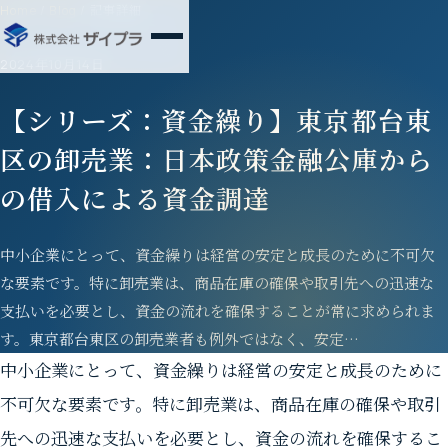
Home
/
Blog
/
記事詳細
2024年10月14日
【シリーズ：資金繰り】東京都台東
区の卸売業：日本政策金融公庫から
の借入による資金調達
中小企業にとって、資金繰りは経営の安定と成長のために不可欠
な要素です。特に卸売業は、商品在庫の確保や取引先への迅速な
支払いを必要とし、資金の流れを確保することが常に求められま
す。東京都台東区の卸売業者も例外ではなく、安定…
中小企業にとって、資金繰りは経営の安定と成長のために
不可欠な要素です。特に卸売業は、商品在庫の確保や取引
先への迅速な支払いを必要とし、資金の流れを確保するこ