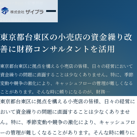
Home
/
Blog
/
記事詳細
2024年8月9日
東京都台東区の小売店の資金繰り改
善に財務コンサルタントを活用
東京都台東区に拠点を構える小売店の皆様、日々の経営において
資金繰りの問題に直面することは少なくありません。特に、季節
変動や競争の激化により、キャッシュフローの管理が難しくなる
ことがあります。そんな時に頼りになるのが、財務…
東京都台東区に拠点を構える小売店の皆様、日々の経営に
おいて資金繰りの問題に直面することは少なくありませ
ん。特に、季節変動や競争の激化により、キャッシュフロ
ーの管理が難しくなることがあります。そんな時に頼りに